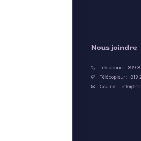
Nous joindre
Téléphone :
819 
Télécopieur :
819 
Courriel :
info@mr