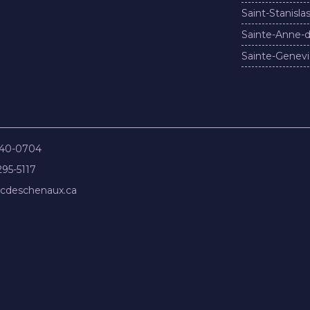
Saint-Stanisla
Sainte-Anne-d
Sainte-Genevi
840-0704
295-5117
cdeschenaux.ca