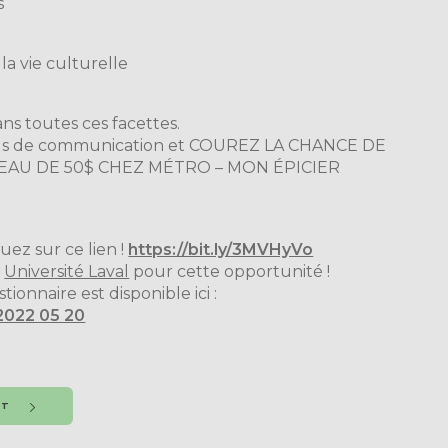
s
la vie culturelle
ns toutes ces facettes.
tils de communication et COUREZ LA CHANCE DE
AU DE 50$ CHEZ MÉTRO – MON ÉPICIER
ez sur ce lien !
https://bit.ly/3MVHyVo
e
Université Laval
pour cette opportunité !
onnaire est disponible ici :
2022 05 20
NT