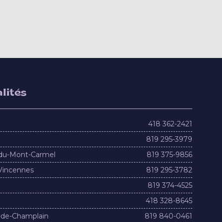
lités
418 362-2421
819 295-3979
du-Mont-Carmel
819 375-9856
Vincennes
819 295-3782
819 374-4525
418 328-8645
-de-Champlain
819 840-0461