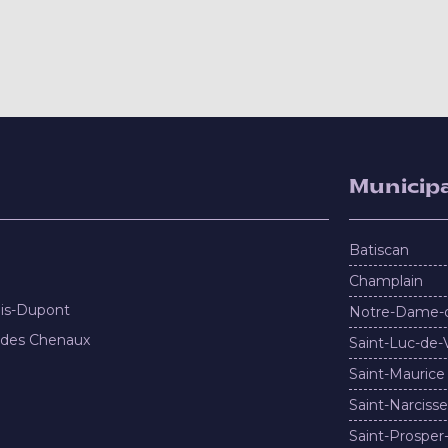
Municipa
Batiscan
Champlain
nis-Dupont
Notre-Dame-
 des Chenaux
Saint-Luc-de-
Saint-Maurice
Saint-Narcisse
Saint-Prosper