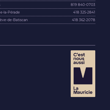
s
819 840-0703
e-la-Pérade
418 325-2841
ève-de-Batiscan
418 362-2078