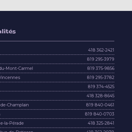
lités
418 362-2421
819 295-3979
du-Mont-Carmel
819 375-9856
Vincennes
819 295-3782
819 374-4525
418 328-8645
-de-Champlain
819 840-0461
s
819 840-0703
e-la-Pérade
418 325-2841