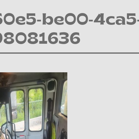
60e5-be00-4ca5
98081636