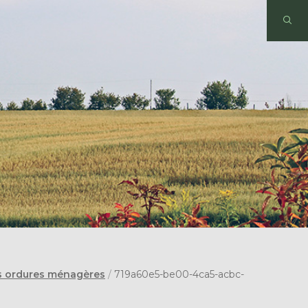
s ordures ménagères
/
719a60e5-be00-4ca5-acbc-