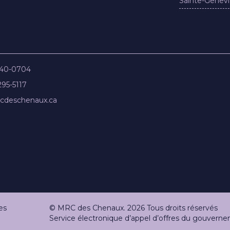
Sainte-Genevi
840-0704
295-5117
cdeschenaux.ca
es
© MRC des Chenaux. 2026 Tous droits réservés
Service électronique d’appel d’offres du gouve