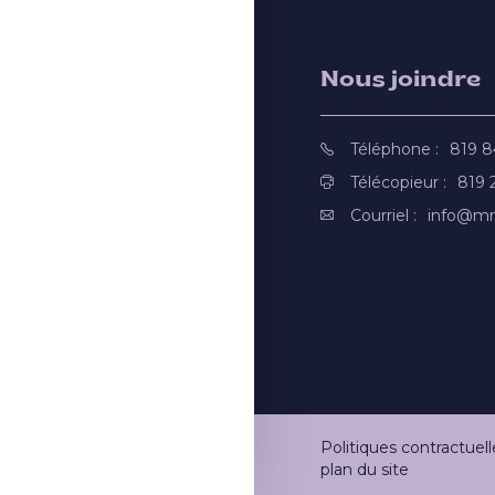
Nous joindre
Téléphone :
819 
Télécopieur :
819 
Courriel :
info@mr
Politiques contractuell
plan du site