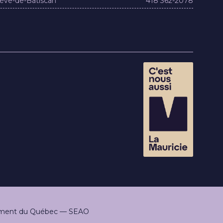
ève-de-Batiscan
418 362-2078
rnement du Québec — SEAO