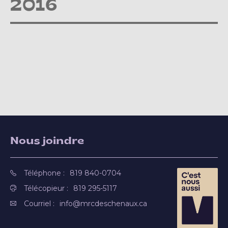
2016
Nous joindre
Téléphone :
819 840-0704
Télécopieur :
819 295-5117
Courriel :
info@mrcdeschenaux.ca