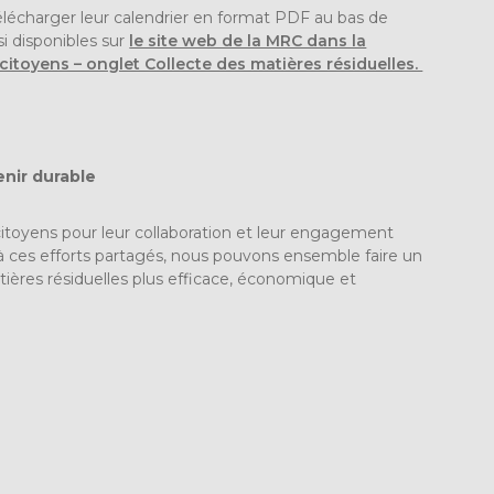
élécharger leur calendrier en format PDF au bas de
si disponibles sur
le site web de la MRC dans la
citoyens – onglet Collecte des matières résiduelles.
enir durable
toyens pour leur collaboration et leur engagement
 à ces efforts partagés, nous pouvons ensemble faire un
ières résiduelles plus efficace, économique et