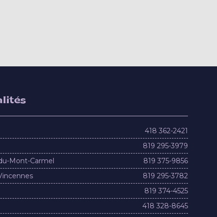
lités
418 362-2421
819 295-3979
du-Mont-Carmel
819 375-9856
Vincennes
819 295-3782
819 374-4525
418 328-8645