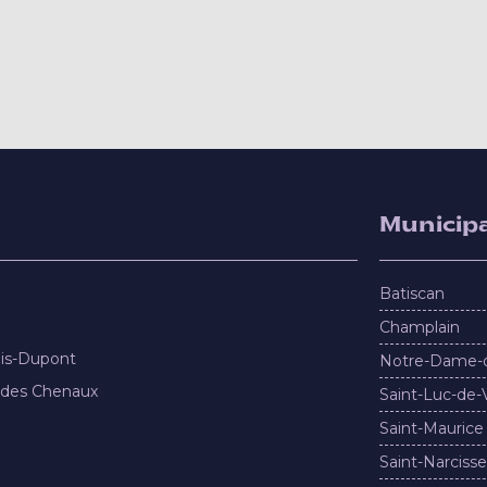
Municipa
Batiscan
Champlain
nis-Dupont
Notre-Dame-
 des Chenaux
Saint-Luc-de-
Saint-Maurice
Saint-Narcisse