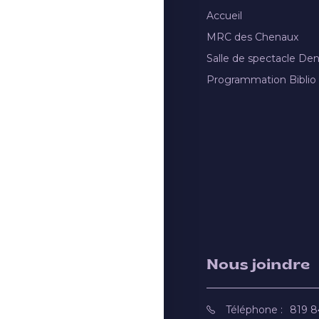
Accueil
MRC des Chenaux
Salle de spectacle De
Programmation Biblio
Nous joindre
Téléphone :
819 