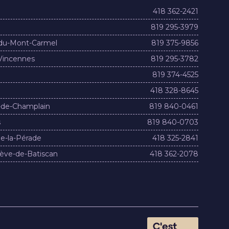
418 362-2421
819 295-3979
du-Mont-Carmel
819 375-9856
Vincennes
819 295-3782
819 374-4525
418 328-8645
-de-Champlain
819 840-0461
s
819 840-0703
e-la-Pérade
418 325-2841
ève-de-Batiscan
418 362-2078