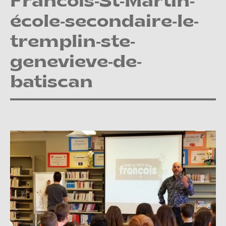
Francois-St-Martin-
école-secondaire-le-
tremplin-ste-
genevieve-de-
batiscan