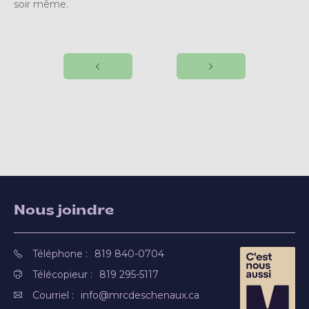
soir même.
Nous joindre
Téléphone :
819 840-0704
Télécopieur :
819 295-5117
Courriel :
info@mrcdeschenaux.ca