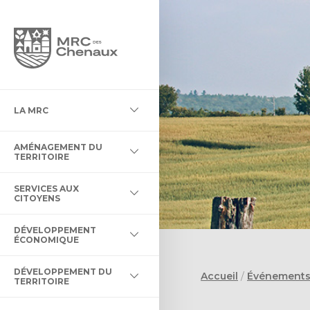
NTÉGRATION DES NOUVEAUX
LA MRC
LA MRC
T DE LA ZONE AGRICOLE
ONCIÈRE
CATIVE
MURALES
AMÉNAGEMENT DU
ION
 MATIÈRES RÉSIDUELLES
DES CHENAUX
NT AGROALIMENTAIRE
’ŒUVRES D’ART DE LA MRC
TERRITOIRE
AIDE À LA RESTAURATION
ENTREPRENEURIALE DES
T SUBVENTIONS EN
SERVICES AUX
E
RBRES ET DE LA FORÊT
 ACTIVITÉS
CITOYENS
E
T DU TERRITOIRE
DÉVELOPPEMENT
RES
COURS D’EAU
ENDIE
TURE INNOVATION
 INCLUS
ÉCONOMIQUE
DÉVELOPPEMENT DU
Accueil
/
Événement
AXES
AUX CITOYENS
ERTS
ES CHENAUX
TERRITOIRE