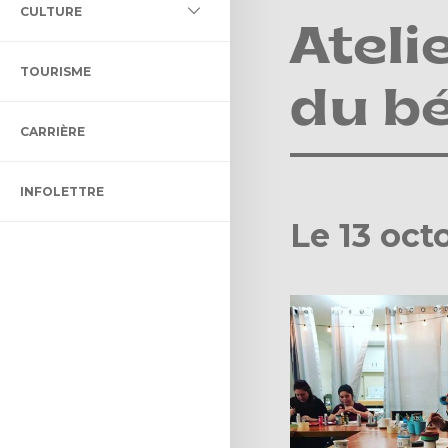
L DES MILIEUX HUMIDES ET
CULTURE
LLECTIF ET ADAPTÉ
LTURELLE
Ateli
ÉNAGEMENT ET DE
TOURISME
ON BIBLIO DES CHENAUX
ENT
du b
CARRIÈRE
 CONTRÔLE INTÉRIMAIRE
CTACLE DENIS-DUPONT
INFOLETTRE
ULTUREL
Le 13 oct