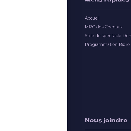
Accueil
MRC des Chenaux
Salle de spectacle De
Programmation Biblio
Nous joindre