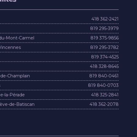
418 362-2421
819 295-3979
du-Mont-Carmel
819 375-9856
Vincennes
819 295-3782
819 374-4525
418 328-8645
-de-Champlain
819 840-0461
s
819 840-0703
e-la-Pérade
418 325-2841
ève-de-Batiscan
418 362-2078