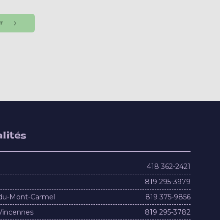
NT
lités
418 362-2421
819 295-3979
du-Mont-Carmel
819 375-9856
Vincennes
819 295-3782