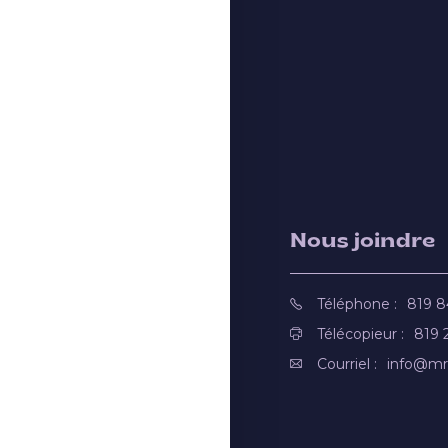
Nous joindre
Téléphone :
819 
Télécopieur :
819 
Courriel :
info@mr