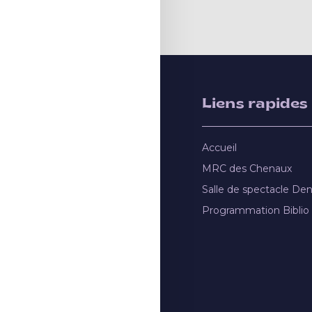
Liens rapides
Accueil
MRC des Chenaux
Salle de spectacle De
Programmation Biblio