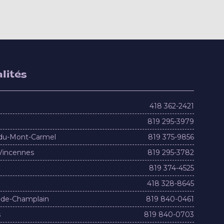
lités
418 362-2421
819 295-3979
du-Mont-Carmel
819 375-9856
Vincennes
819 295-3782
819 374-4525
418 328-8645
-de-Champlain
819 840-0461
s
819 840-0703