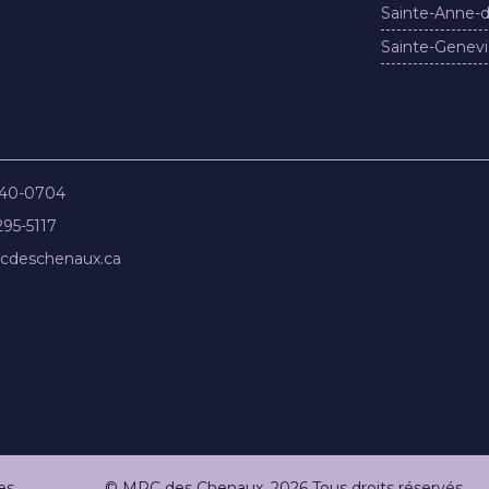
Sainte-Anne-d
Sainte-Genevi
840-0704
295-5117
cdeschenaux.ca
es
© MRC des Chenaux. 2026 Tous droits réservés