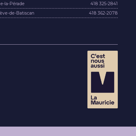
e-la-Pérade
418 325-2841
ève-de-Batiscan
418 362-2078