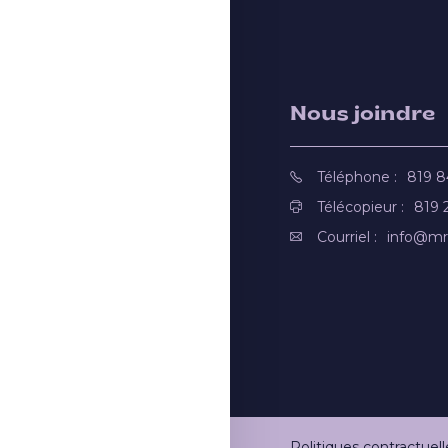
Nous joindre
Téléphone :
819 
Télécopieur :
819 
Courriel :
info@mr
Politiques contractuell