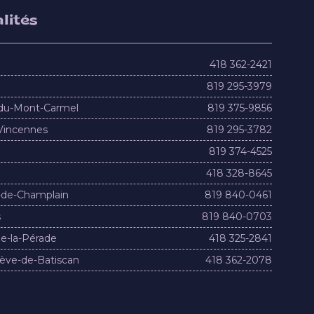
lités
418 362-2421
819 295-3979
du-Mont-Carmel
819 375-9856
Vincennes
819 295-3782
819 374-4525
418 328-8645
-de-Champlain
819 840-0461
s
819 840-0703
e-la-Pérade
418 325-2841
ève-de-Batiscan
418 362-2078