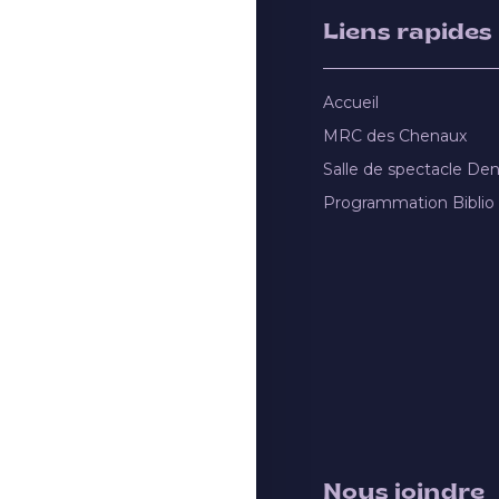
Liens rapides
Accueil
MRC des Chenaux
Salle de spectacle De
Programmation Biblio
Nous joindre