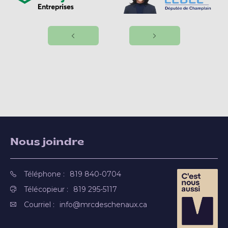
Nous joindre
Téléphone :
819 840-0704
Télécopieur :
819 295-5117
Courriel :
info@mrcdeschenaux.ca