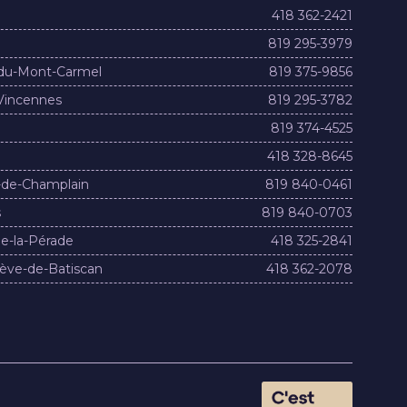
418 362-2421
819 295-3979
du-Mont-Carmel
819 375-9856
Vincennes
819 295-3782
819 374-4525
418 328-8645
-de-Champlain
819 840-0461
s
819 840-0703
e-la-Pérade
418 325-2841
ève-de-Batiscan
418 362-2078