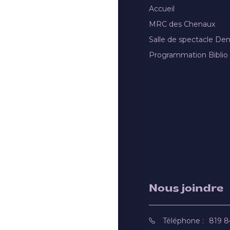
Accueil
MRC des Chenaux
Salle de spectacle De
Programmation Biblio
Nous joindre
Téléphone :
819 