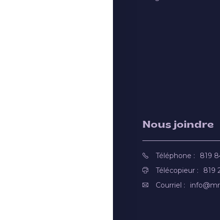
Nous joindre
Téléphone :
819 
Télécopieur :
819 
Courriel :
info@mr