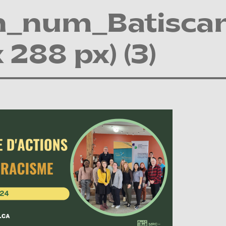
n_num_Batisca
 288 px) (3)