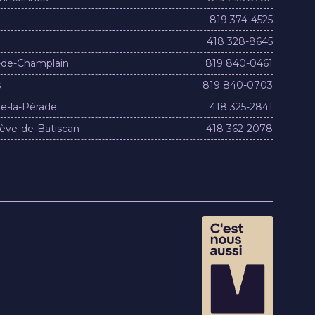
819 374-4525
418 328-8645
-de-Champlain
819 840-0461
s
819 840-0703
e-la-Pérade
418 325-2841
ève-de-Batiscan
418 362-2078