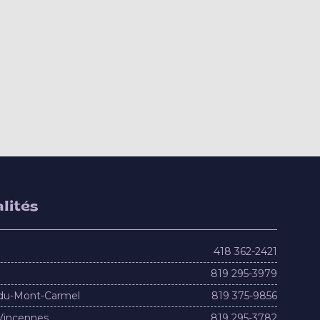
lités
418 362-2421
819 295-3979
du-Mont-Carmel
819 375-9856
Vincennes
819 295-3782