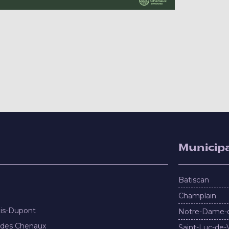
Municipa
Batiscan
Champlain
nis-Dupont
Notre-Dame-
 des Chenaux
Saint-Luc-de-