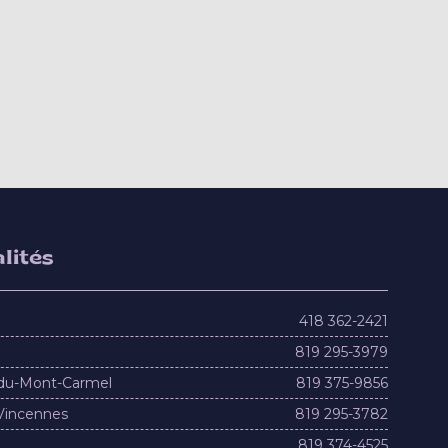
lités
418 362-2421
819 295-3979
du-Mont-Carmel
819 375-9856
Vincennes
819 295-3782
819 374-4525