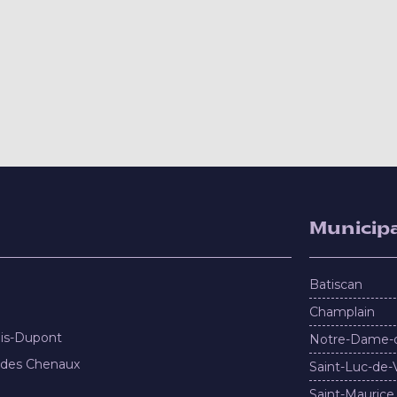
Municipa
Batiscan
Champlain
nis-Dupont
Notre-Dame-
 des Chenaux
Saint-Luc-de-
Saint-Maurice