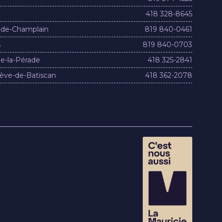
418 328-8645
-de-Champlain
819 840-0461
s
819 840-0703
e-la-Pérade
418 325-2841
ève-de-Batiscan
418 362-2078