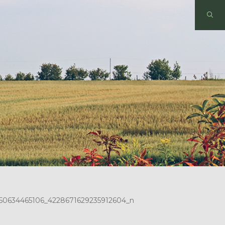
50634465106_4228671629235912604_n