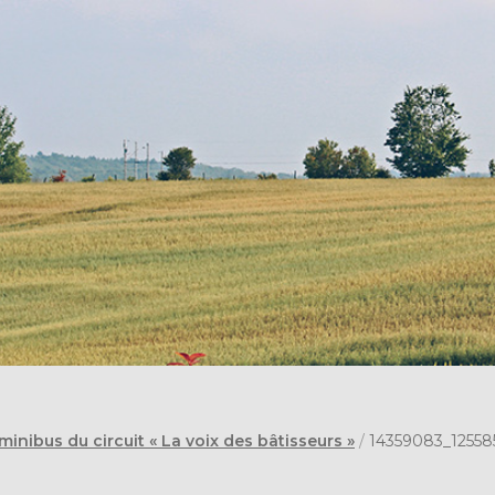
inibus du circuit « La voix des bâtisseurs »
/
14359083_12558