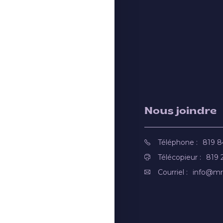
Nous joindre
Téléphone :
819 
Télécopieur :
819 
Courriel :
info@mr