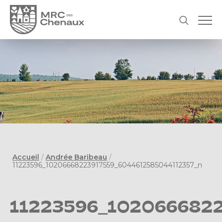
Accueil
/
Andrée Baribeau
/
11223596_10206668223917559_6044612585044112357_n
11223596_102066682