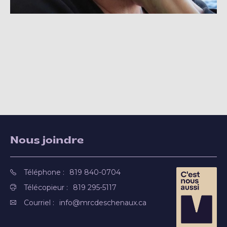
Nous joindre
Téléphone :
819 840-0704
Télécopieur :
819 295-5117
Courriel :
info@mrcdeschenaux.ca