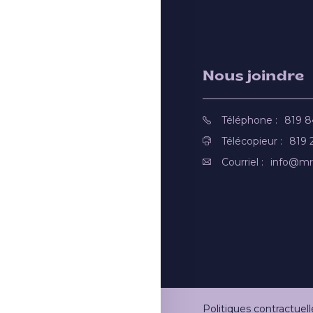
Nous joindre
Téléphone :
819 
Télécopieur :
819 
Courriel :
info@mr
Politiques contractuell