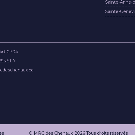
Sainte-Anne-d
Sainte-Genevi
840-0704
295-5117
cdeschenaux.ca
es
© MRC des Chenaux. 2026 Tous droits réservés