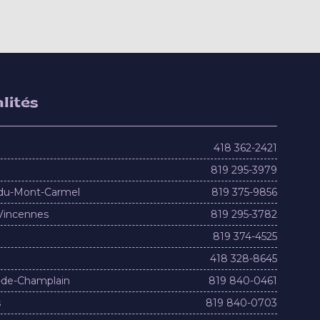
lités
418 362-2421
819 295-3979
du-Mont-Carmel
819 375-9856
Vincennes
819 295-3782
819 374-4525
418 328-8645
-de-Champlain
819 840-0461
s
819 840-0703