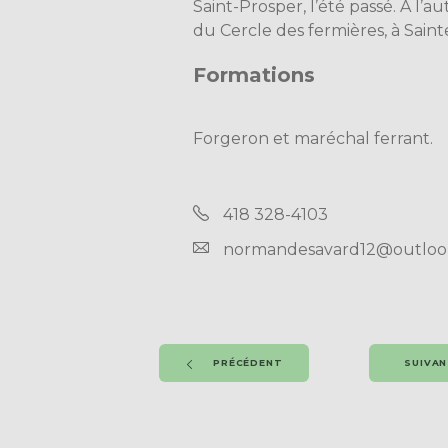
Saint-Prosper, l’été passé. À l’au
du Cercle des fermières, à Sain
Formations
Forgeron et maréchal ferrant.
418 328-4103
normandesavard12@outloo
PRÉCÉDENT
SUIVA