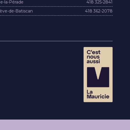
e-la-Pérade
418 325-2841
ève-de-Batiscan
418 362-2078