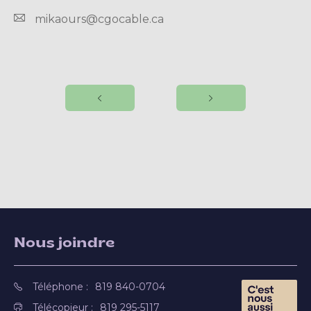
mikaours@cgocable.ca
Nous joindre
Téléphone :
819 840-0704
Télécopieur :
819 295-5117