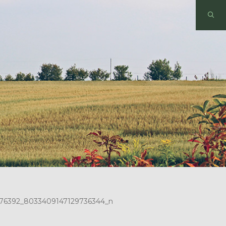
76392_8033409147129736344_n