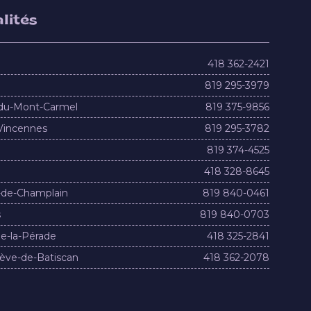
lités
418 362-2421
819 295-3979
du-Mont-Carmel
819 375-9856
Vincennes
819 295-3782
819 374-4525
418 328-8645
-de-Champlain
819 840-0461
s
819 840-0703
e-la-Pérade
418 325-2841
ève-de-Batiscan
418 362-2078