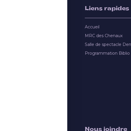
Liens rapides
Accueil
MRC des Chenaux
Salle de spectacle De
Programmation Biblio
Nous joindre