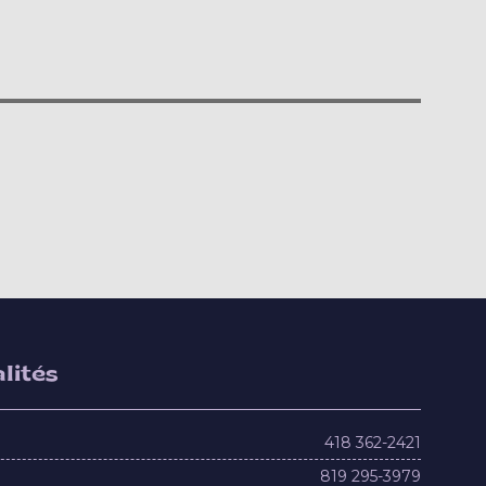
lités
418 362-2421
819 295-3979