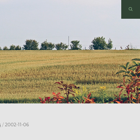
s
/
2002-11-06