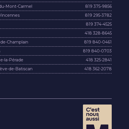
du-Mont-Carmel
819 375-9856
Vincennes
819 295-3782
819 374-4525
418 328-8645
-de-Champlain
819 840-0461
s
819 840-0703
e-la-Pérade
418 325-2841
ève-de-Batiscan
418 362-2078