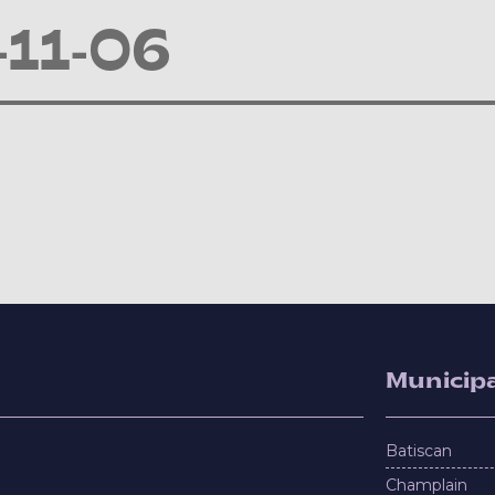
11-06
Municipa
Batiscan
Champlain