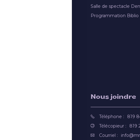
Salle de spectacle De
Programmation Biblio
Nous joindre
Téléphone :
819 
Télécopieur :
819 
Courriel :
info@mr