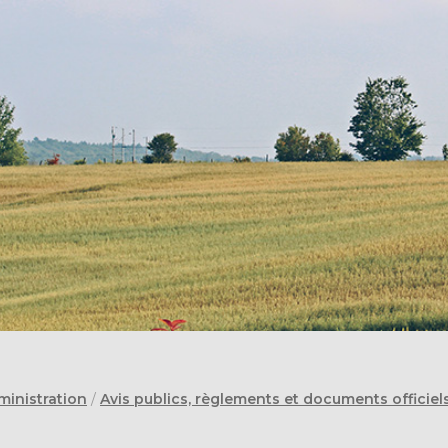
ministration
/
Avis publics, règlements et documents officiel