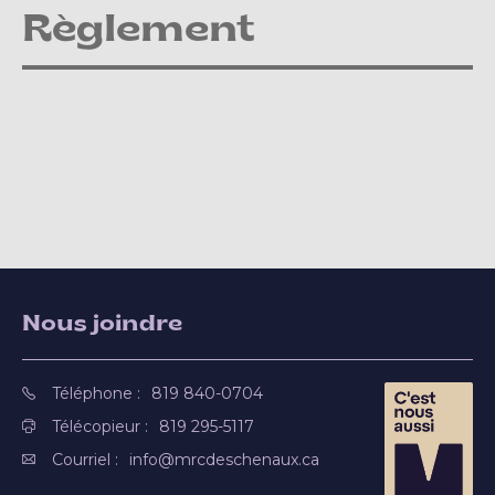
Règlement
Nous joindre
Téléphone :
819 840-0704
Télécopieur :
819 295-5117
Courriel :
info@mrcdeschenaux.ca