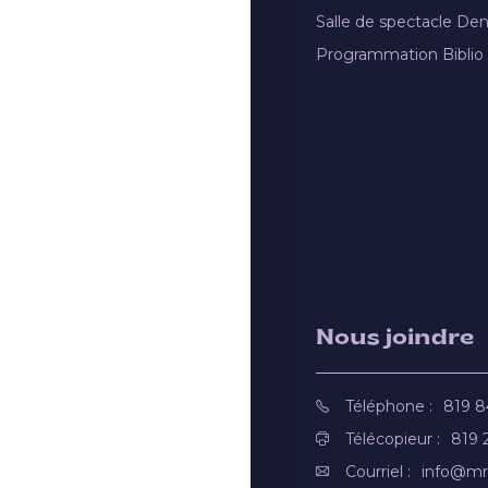
Salle de spectacle De
Programmation Biblio
Nous joindre
Téléphone :
819 
Télécopieur :
819 
Courriel :
info@mr