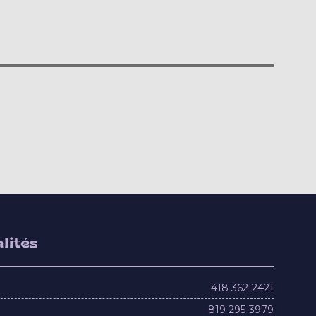
lités
418 362-2421
819 295-3979