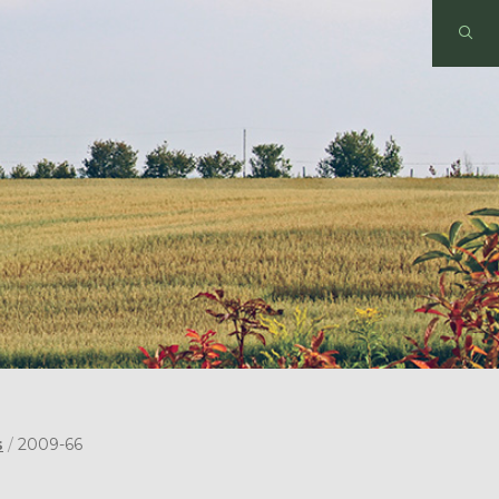
s
/
2009-66