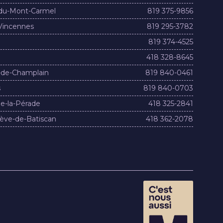
du-Mont-Carmel
819 375-9856
Vincennes
819 295-3782
819 374-4525
418 328-8645
-de-Champlain
819 840-0461
s
819 840-0703
e-la-Pérade
418 325-2841
ève-de-Batiscan
418 362-2078