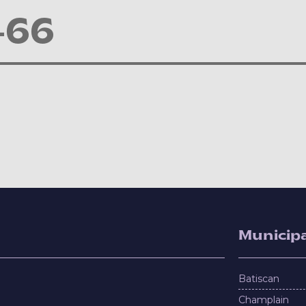
-66
Municipa
Batiscan
Champlain