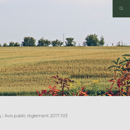
s
/
Avis public règlement 2017-103