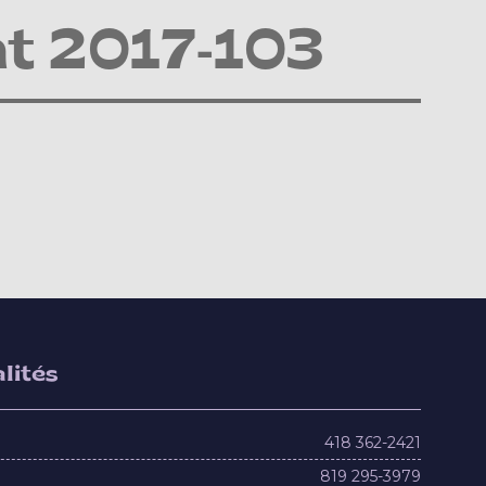
t 2017-103
lités
418 362-2421
819 295-3979