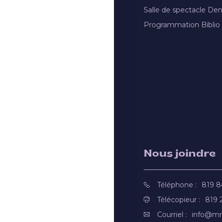
Salle de spectacle De
Programmation Biblio
Nous joindre
Téléphone :
819 
Télécopieur :
819 
Courriel :
info@mr