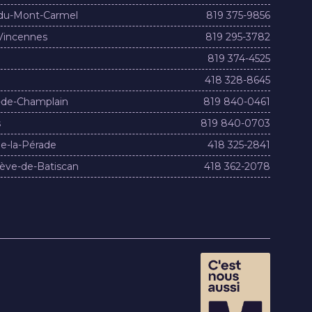
du-Mont-Carmel
819 375-9856
Vincennes
819 295-3782
819 374-4525
418 328-8645
-de-Champlain
819 840-0461
s
819 840-0703
e-la-Pérade
418 325-2841
ève-de-Batiscan
418 362-2078