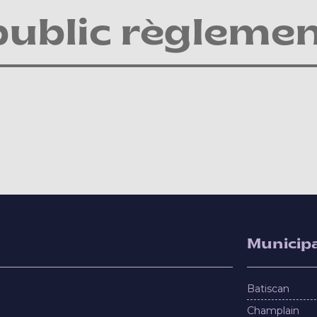
public règlemen
Municipa
Batiscan
Champlain