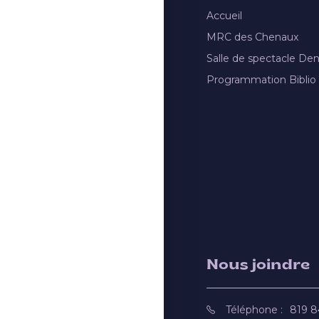
Accueil
MRC des Chenaux
Salle de spectacle De
Programmation Biblio
Nous joindre
Téléphone :
819 