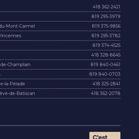
418 362-2421
819 295-3979
du-Mont-Carmel
819 375-9856
Vincennes
819 295-3782
819 374-4525
418 328-8645
-de-Champlain
819 840-0461
s
819 840-0703
e-la-Pérade
418 325-2841
ève-de-Batiscan
418 362-2078