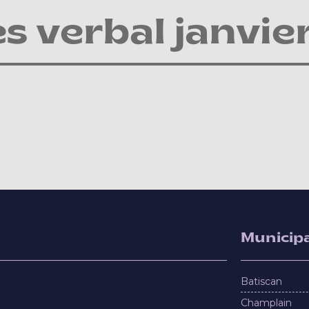
s verbal janvie
Municipa
Batiscan
Champlain