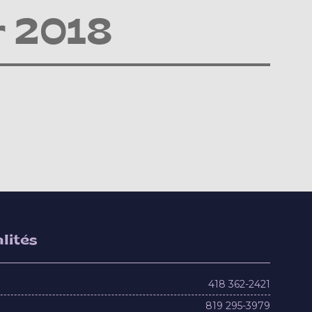
r 2018
lités
418 362-2421
819 295-3979