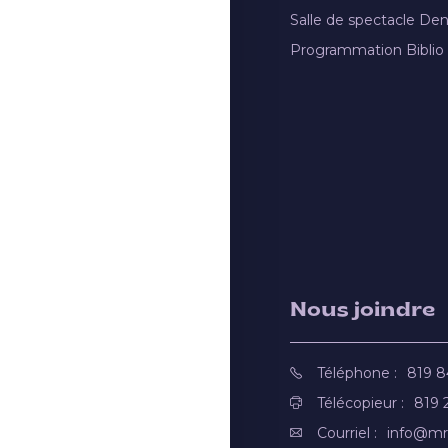
Salle de spectacle De
Programmation Biblio
Nous joindre
Téléphone :
819 
Télécopieur :
819 
Courriel :
info@mr