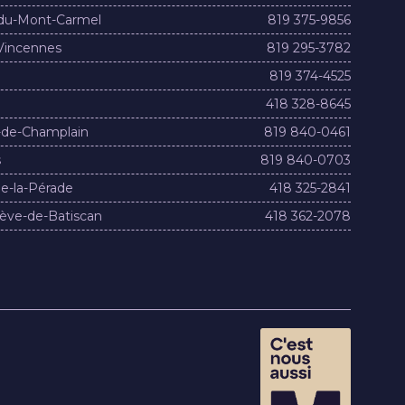
du-Mont-Carmel
819 375-9856
Vincennes
819 295-3782
819 374-4525
418 328-8645
-de-Champlain
819 840-0461
s
819 840-0703
e-la-Pérade
418 325-2841
ève-de-Batiscan
418 362-2078