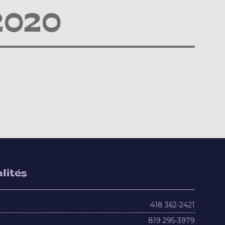
2020
lités
418 362-2421
819 295-3979