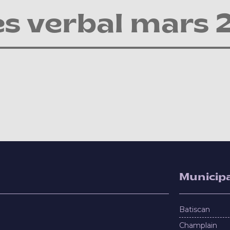
ès verbal mars 
Municipa
Batiscan
Champlain