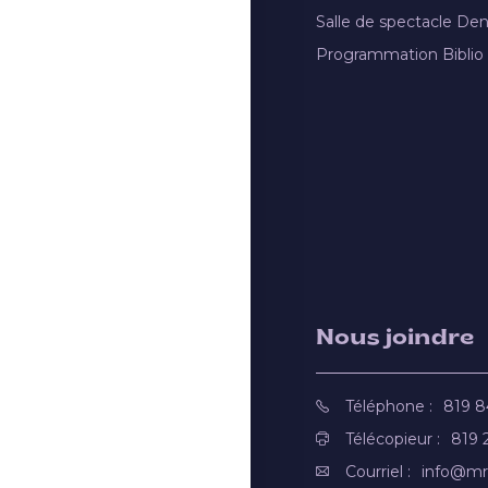
Salle de spectacle De
Programmation Biblio
Nous joindre
Téléphone :
819 
Télécopieur :
819 
Courriel :
info@mr