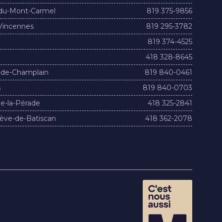
du-Mont-Carmel
819 375-9856
Vincennes
819 295-3782
819 374-4525
418 328-8645
-de-Champlain
819 840-0461
s
819 840-0703
e-la-Pérade
418 325-2841
ève-de-Batiscan
418 362-2078