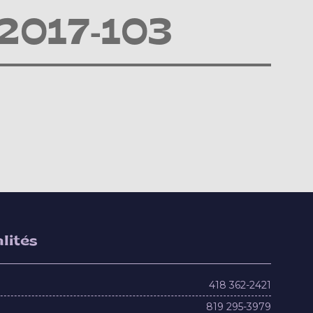
 2017-103
lités
418 362-2421
819 295-3979