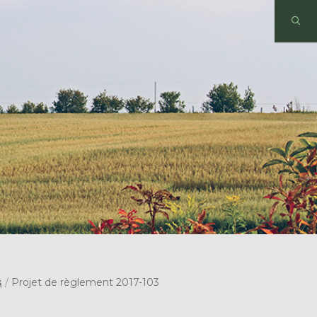
s
/
Projet de règlement 2017-103