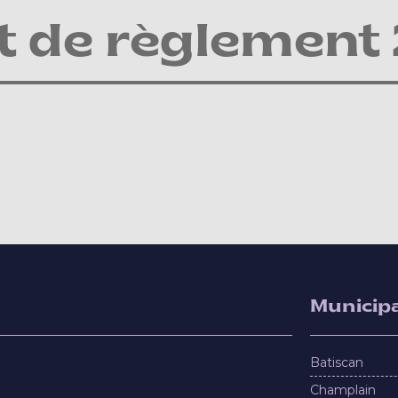
t de règlement
Municipa
Batiscan
Champlain