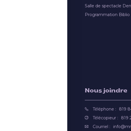
Salle de spectacle De
Programmation Biblio
Nous joindre
Téléphone :
819 
Télécopieur :
819 
Courriel :
info@mr