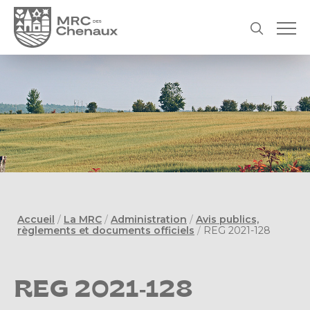
Accueil
/
La MRC
/
Administration
/
Avis publics,
règlements et documents officiels
/
REG 2021-128
REG 2021-128