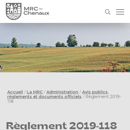
Accueil
/
La MRC
/
Administration
/
Avis publics,
règlements et documents officiels
/
Règlement 2019-
118
Règlement 2019-118