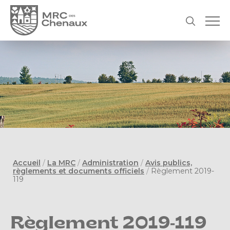
Accueil
/
La MRC
/
Administration
/
Avis publics,
règlements et documents officiels
/
Règlement 2019-
119
Règlement 2019-119