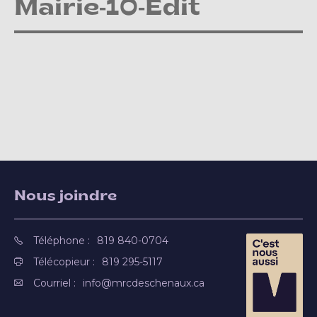
Mairie-10-Edit
Nous joindre
Téléphone :
819 840-0704
Télécopieur :
819 295-5117
Courriel :
info@mrcdeschenaux.ca