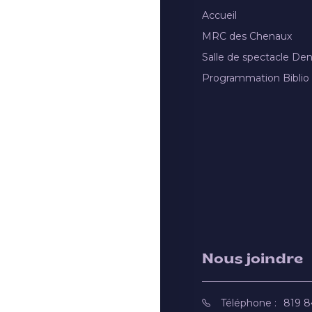
Accueil
MRC des Chenaux
Salle de spectacle De
Programmation Biblio
Nous joindre
Téléphone :
819 