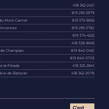
418 362-2421
819 295-3979
du-Mont-Carmel
819 375-9856
Vincennes
819 295-3782
819 374-4525
418 328-8645
-de-Champlain
819 840-0461
s
819 840-0703
e-la-Pérade
418 325-2841
ève-de-Batiscan
418 362-2078