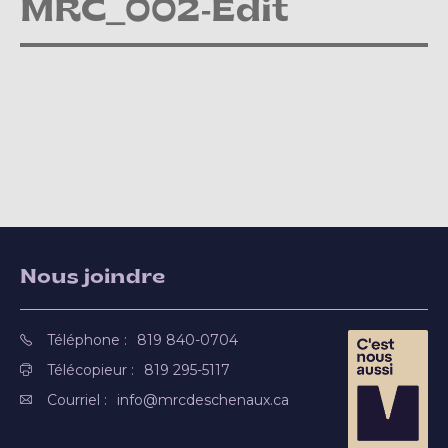
MRC_002-Edit
Nous joindre
Téléphone :
819 840-0704
Télécopieur :
819 295-5117
Courriel :
info@mrcdeschenaux.ca