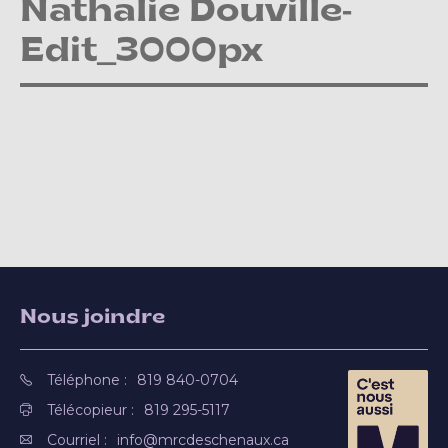
Nathalie Douville-
Edit_3000px
Nous joindre
Téléphone :
819 840-0704
Télécopieur :
819 295-5117
Courriel :
info@mrcdeschenaux.ca