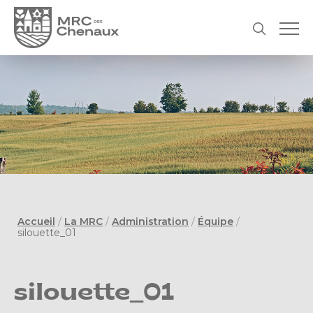
Accueil
/
La MRC
/
Administration
/
Équipe
/
silouette_01
silouette_01