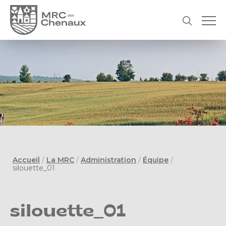
Accueil
/
La MRC
/
Administration
/
Équipe
/
silouette_01
silouette_01