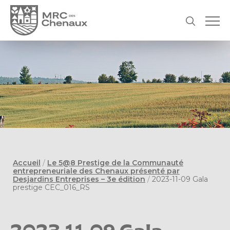
Accueil
/
Le 5@8 Prestige de la Communauté
entrepreneuriale des Chenaux présenté par
Desjardins Entreprises – 3e édition
/
2023-11-09 Gala
prestige CEC_016_RS