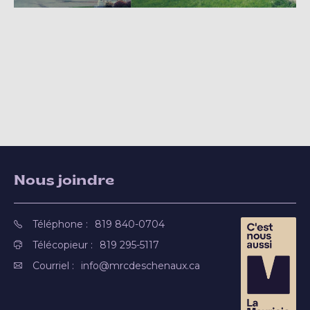
Nous joindre
Téléphone :
819 840-0704
Télécopieur :
819 295-5117
Courriel :
info@mrcdeschenaux.ca