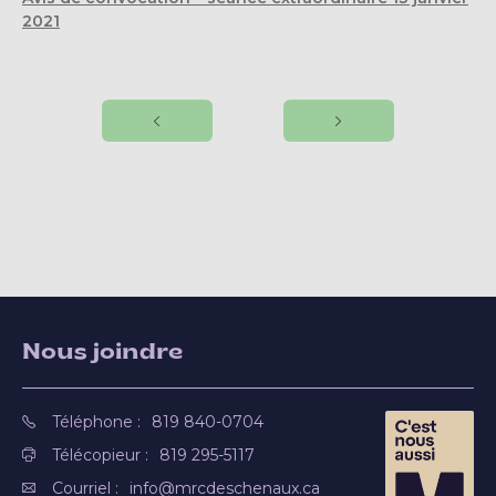
2021
Nous joindre
Téléphone :
819 840-0704
Télécopieur :
819 295-5117
Courriel :
info@mrcdeschenaux.ca