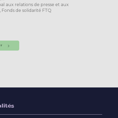
pal aux relations de presse et aux
 Fonds de solidarité FTQ
NT
lités