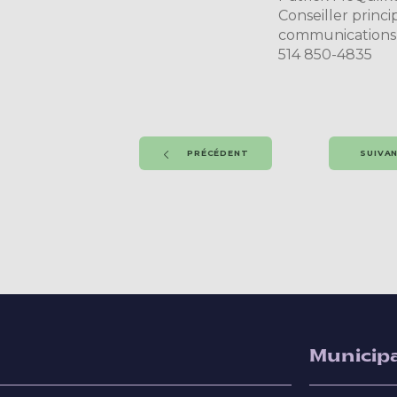
Conseiller princi
communications,
514 850-4835
PRÉCÉDENT
SUIVA
Municipa