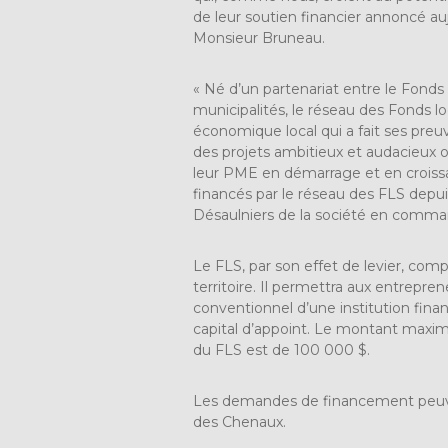
de leur soutien financier annoncé auj
Monsieur Bruneau.
« Né d’un partenariat entre le Fonds
municipalités, le réseau des Fonds 
économique local qui a fait ses pre
des projets ambitieux et audacieux
leur PME en démarrage et en croissan
financés par le réseau des FLS depuis
Désaulniers de la société en comman
Le FLS, par son effet de levier, com
territoire. Il permettra aux entrepr
conventionnel d’une institution fina
capital d’appoint. Le montant maxim
du FLS est de 100 000 $.
Les demandes de financement peuve
des Chenaux.