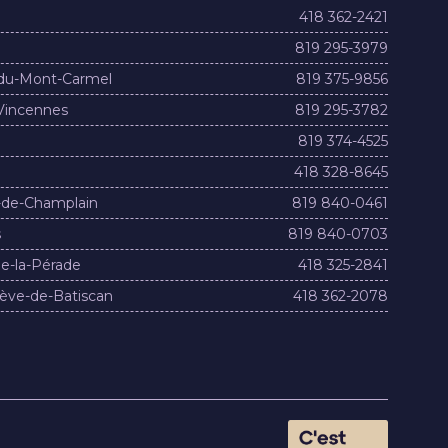
418 362-2421
819 295-3979
du-Mont-Carmel
819 375-9856
Vincennes
819 295-3782
819 374-4525
418 328-8645
-de-Champlain
819 840-0461
s
819 840-0703
e-la-Pérade
418 325-2841
ève-de-Batiscan
418 362-2078