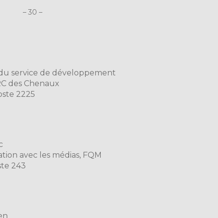
– 30 –
du service de développement
C des Chenaux
oste 2225
c
lation avec les médias, FQM
ste 243
en