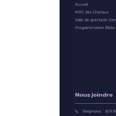
Accueil
MRC des Chenaux
Salle de spectacle De
Programmation Biblio
Nous joindre
Téléphone :
819 