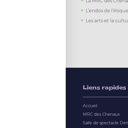
La MRC des Chenau
L’endos de l’étique
Les arts et la cu
Liens rapides
Accueil
MRC des Chenaux
Salle de spectacle De