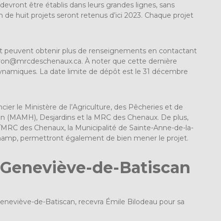
evront être établis dans leurs grandes lignes, sans
e huit projets seront retenus d’ici 2023. Chaque projet
rojet peuvent obtenir plus de renseignements en contactant
dron@mrcdeschenaux.ca
. À noter que cette dernière
dynamiques. La date limite de dépôt est le 31 décembre
ncier le Ministère de l’Agriculture, des Pêcheries et de
ion (MAMH), Desjardins et la MRC des Chenaux. De plus,
es/MRC des Chenaux, la Municipalité de Sainte-Anne-de-la-
champ, permettront également de bien mener le projet.
e-Geneviève-de-Batiscan
-Geneviève-de-Batiscan, recevra Émile Bilodeau pour sa