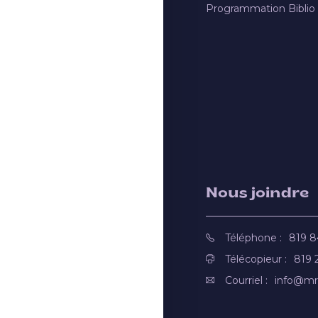
Programmation Biblio
Nous joindre
Téléphone :
819 
Télécopieur :
819 
Courriel :
info@mr