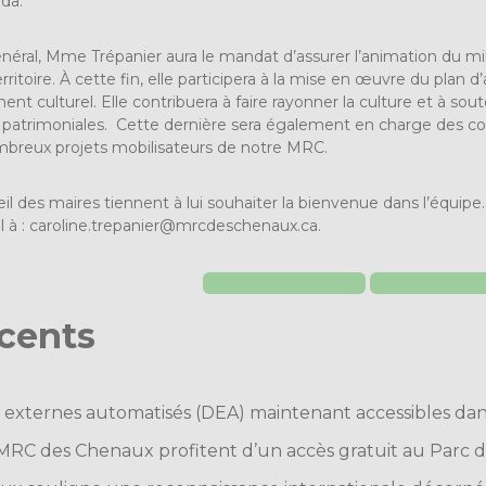
da.
néral, Mme Trépanier aura le mandat d’assurer l’animation du mili
rritoire. À cette fin, elle participera à la mise en œuvre du plan 
t culturel. Elle contribuera à faire rayonner la culture et à sout
s et patrimoniales. Cette dernière sera également en charge de
mbreux projets mobilisateurs de notre MRC.
l des maires tiennent à lui souhaiter la bienvenue dans l’équipe. 
l à :
caroline.trepanier@mrcdeschenaux.ca
.
écents
s externes automatisés (DEA) maintenant accessibles da
 MRC des Chenaux profitent d’un accès gratuit au Parc de