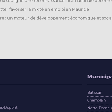
x souligne une reconnaissance internationale décernée
tte : favoriser la mixité en emploi en Mauricie
lture : un moteur de développement économique et socia
Municipa
Batiscan
Champlain
nis-Dupont
Notre-Dame-