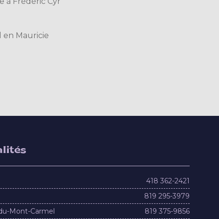
 à Frédéric Cyr
l en Mauricie
lités
418 362-2421
819 295-3979
du-Mont-Carmel
819 375-9856