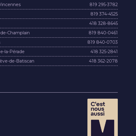
Vincennes
819 295-3782
819 374-4525
418 328-8645
-de-Champlain
819 840-0461
s
819 840-0703
e-la-Pérade
418 325-2841
ève-de-Batiscan
418 362-2078