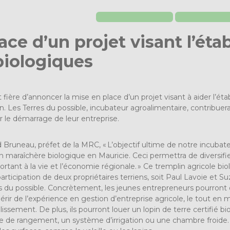
ace d’un projet visant l’ét
biologiques
ière d’annoncer la mise en place d’un projet visant à aider l’ét
n. Les Terres du possible, incubateur agroalimentaire, contribuera 
r le démarrage de leur entreprise.
runeau, préfet de la MRC, « L’objectif ultime de notre incubateur
 maraîchère biologique en Mauricie. Ceci permettra de diversifier
rtant à la vie et l’économie régionale. » Ce tremplin agricole bio
articipation de deux propriétaires terriens, soit Paul Lavoie et S
es du possible. Concrètement, les jeunes entrepreneurs pourront 
uérir de l’expérience en gestion d’entreprise agricole, le tout en
ssement. De plus, ils pourront louer un lopin de terre certifié bi
e de rangement, un système d’irrigation ou une chambre froide. 