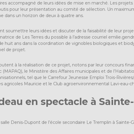
ires accompagné de leurs idées de mise en marché. Les projets d
tis pour leur présentation au comité de sélection. Un maximum d
e dans un horizon de deux à quatre ans.
nt soumettre leurs idées et discuter de la faisabilité de leur p
atrice de Les Terres du possible à l’adresse courriel
emilie.gen
e huit ans dans la coordination de vignobles biologiques et bio
el de projet.
joutent à la réalisation de ce projet, notons par leur concours fina
 (MAPAQ), le Ministère des Affaires municipales et de l’Habitat
ganisationnels, tel que le Carrefour Jeunesse Emploi Trois-Rivièr
ses agricoles Mauricie et le Club agroenvironnemental Lavi-eau-
odeau en spectacle à Saint
la salle Denis‑Dupont de l’école secondaire Le Tremplin à Sainte