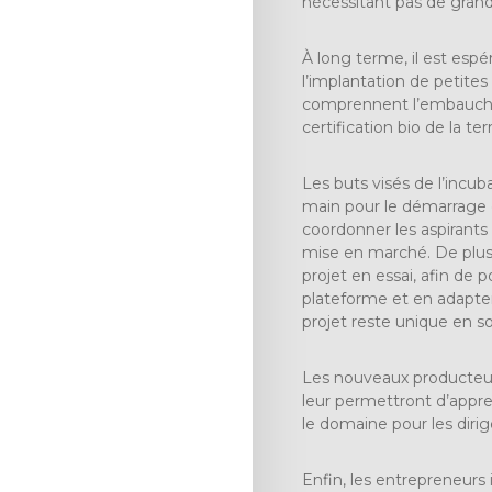
nécessitant pas de grande
À long terme, il est espé
l’implantation de petites
comprennent l’embauche d
certification bio de la t
Les buts visés de l’incub
main pour le démarrage d’
coordonner les aspirants 
mise en marché. De plus
projet en essai, afin de 
plateforme et en adapter
projet reste unique en so
Les nouveaux producteurs
leur permettront d’appren
le domaine pour les dirig
Enfin, les entrepreneurs