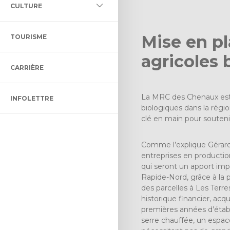
L DES MILIEUX HUMIDES ET
CULTURE
LLECTIF ET ADAPTÉ
LTURELLE
ÉNAGEMENT ET DE
Mise en pl
TOURISME
ON BIBLIO DES CHENAUX
ENT
agricoles 
CARRIÈRE
 CONTRÔLE INTÉRIMAIRE
CTACLE DENIS-DUPONT
La MRC des Chenaux est f
INFOLETTRE
ULTUREL
biologiques dans la régio
clé en main pour souteni
Comme l’explique Gérard B
entreprises en production
qui seront un apport impo
Rapide-Nord, grâce à la p
des parcelles à Les Terr
historique financier, acq
premières années d’établi
serre chauffée, un espac