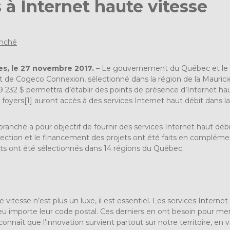
à Internet haute vitesse
nché
s, le 27 novembre 2017.
– Le gouvernement du Québec et le 
t de Cogeco Connexion, sélectionné dans la région de la Mauric
9 232 $ permettra d’établir des points de présence d’Internet hau
 foyers
[1]
auront accès à des services Internet haut débit dans la
ché a pour objectif de fournir des services Internet haut débit
lection et le financement des projets ont été faits en compléme
ets ont été sélectionnés dans 14 régions du Québec.
 vitesse n’est plus un luxe, il est essentiel. Les services Interne
eu importe leur code postal. Ces derniers en ont besoin pour men
naît que l’innovation survient partout sur notre territoire, e