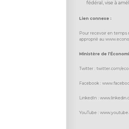
fédéral, vise à amé
Lien connexe :
Pour recevoir en temps r
approprié au
www.econom
Ministère de l’Économie
Twitter :
twitter.com/ec
Facebook :
www.facebo
LinkedIn :
www.linkedin.
YouTube :
www.youtube