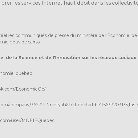
liorer les services Internet haut débit dans les collectivi
éel les communiqués de presse du ministère de l’Économie, de la 
ie.gouv.qc.ca/rss
.
, de la Science et de l’Innovation sur les réseaux sociaux 
onomie_quebec
ok.com/EconomieQc/
com/company/362721?trk=tyah&trkInfo=tarId:1415637203135,t
.com/user/MDEIEQuebec