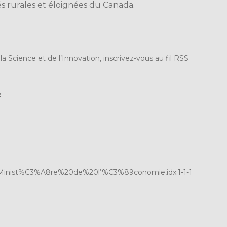
tés rurales et éloignées du Canada.
Science et de l’Innovation, inscrivez-vous au fil RSS
:
as:Minist%C3%A8re%20de%20l’%C3%89conomie,idx:1-1-1