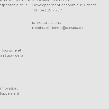
de la Science et de
Innovation, Sciences et
responsable de la
Développement économique Canada
Tél. : 343 291-1777
ic.mediarelations-
mediasrelations.ic@canada.ca
u Tourisme et
a région de la
Innovation,
veloppement