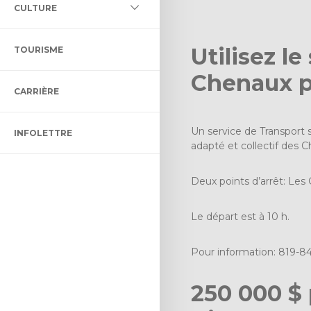
L DES MILIEUX HUMIDES ET
CULTURE
LLECTIF ET ADAPTÉ
LTURELLE
ÉNAGEMENT ET DE
Utilisez l
TOURISME
ON BIBLIO DES CHENAUX
ENT
Chenaux p
CARRIÈRE
 CONTRÔLE INTÉRIMAIRE
CTACLE DENIS-DUPONT
Un service de Transport s
INFOLETTRE
ULTUREL
adapté et collectif des C
Deux points d’arrêt: Les
Le départ est à 10 h.
Pour information: 819-8
250 000 $ 