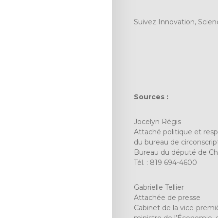
Suivez Innovation, Scie
Sources :
Jocelyn Régis
Attaché politique et res
du bureau de circonscrip
Bureau du député de Ch
Tél. : 819 694-4600
Gabrielle Tellier
Attachée de presse
Cabinet de la vice-premiè