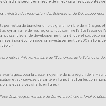
es Canadiens seront en mesure de mieux saisir les possibilités de
ns, ministre de l’Innovation, des Sciences et du Développemen
ets permettra de brancher un plus grand nombre de ménages et d’
au dynamisme de nos régions. Tout comme l’a été l’essor de l’él
 un puissant levier de développement numérique et socioécono
 mise à jour économique, un investissement de 300 millions de do
 débit. »
première ministre, ministre de l’Économie, de la Science et de l
 avantageux pour la classe moyenne dans la région de la Mauricie. 
ducation et aux services de santé en ligne, à faciliter les commu
s biens et services offerts en ligne. »
ilippe Champagne, ministre du Commerce international et dépu