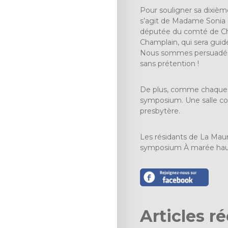
Pour souligner sa dixième
s’agit de Madame Sonia L
députée du comté de Cham
Champlain, qui sera guidé 
Nous sommes persuadés q
sans prétention !
De plus, comme chaque a
symposium. Une salle co
presbytère.
Les résidants de La Maur
symposium À marée haut
Articles r