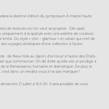
ésidera la dixième édition du symposium À marée haute.
 de textures où l’on veut se projeter. Elle saisit
ille uniquement à la spatule avec une palette de couleurs
e limite. Du style « chic – glamour » et urbain qui met de
 ses voyages artistiques d’une collection à l’autre.
nde : de New-York au Japon, d’un bout à l’autre des États-
 fait que commencer. On dit d’elle qu’elle est un prodige à
e de la Renaissance, humaine et dramatique. De plus, le
…c’est donc un rendez-vous à ne pas manquer !
imanche 21 juillet à 16 h 30. Il sera possible de vous