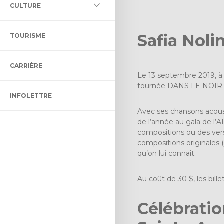
L DES MILIEUX HUMIDES ET
CULTURE
LLECTIF ET ADAPTÉ
LTURELLE
ÉNAGEMENT ET DE
Safia Noli
TOURISME
ON BIBLIO DES CHENAUX
ENT
CARRIÈRE
 CONTRÔLE INTÉRIMAIRE
CTACLE DENIS-DUPONT
Le 13 septembre 2019, à 
tournée DANS LE NOIR.
INFOLETTRE
ULTUREL
Avec ses chansons acousti
de l’année au gala de l’
compositions ou des vers
compositions originales (
qu’on lui connaît.
Au coût de 30 $, les bill
Célébrati