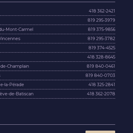
418 362-2421
819 295-3979
du-Mont-Carmel
819 375-9856
Vincennes
819 295-3782
819 374-4525
418 328-8645
-de-Champlain
819 840-0461
s
819 840-0703
e-la-Pérade
418 325-2841
ève-de-Batiscan
418 362-2078