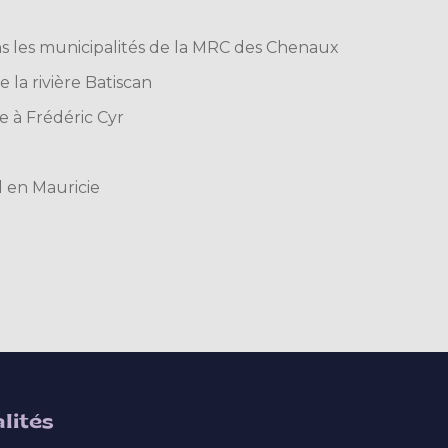
ns les municipalités de la MRC des Chenaux
 la rivière Batiscan
 à Frédéric Cyr
l en Mauricie
lités