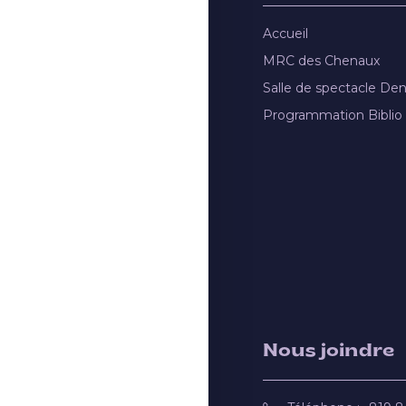
Accueil
MRC des Chenaux
Salle de spectacle De
Programmation Biblio
Nous joindre