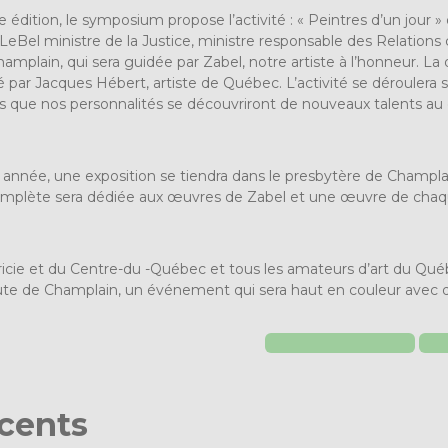
 édition, le symposium propose l’activité : « Peintres d’un jour »
eBel ministre de la Justice, ministre responsable des Relation
plain, qui sera guidée par Zabel, notre artiste à l’honneur. L
par Jacques Hébert, artiste de Québec. L’activité se déroulera sur 
ue nos personnalités se découvriront de nouveaux talents au cou
nnée, une exposition se tiendra dans le presbytère de Champla
mplète sera dédiée aux œuvres de Zabel et une œuvre de chaque 
icie et du Centre-du -Québec et tous les amateurs d’art du Qué
e de Champlain, un événement qui sera haut en couleur avec 
écents