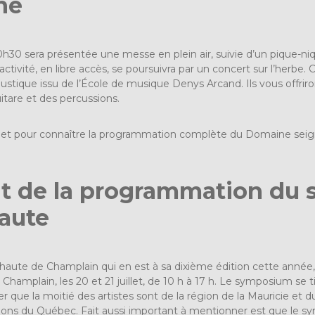
ne
10h30 sera présentée une messe en plein air, suivie d’un pique-n
’activité, en libre accès, se poursuivra par un concert sur l’herbe
ustique issu de l’École de musique Denys Arcand. Ils vous offrir
itare et des percussions.
s et pour connaître la programmation complète du Domaine seig
 de la programmation du 
aute
te de Champlain qui en est à sa dixième édition cette année, acc
e Champlain, les 20 et 21 juillet, de 10 h à 17 h. Le symposium se
er que la moitié des artistes sont de la région de la Mauricie et 
égions du Québec. Fait aussi important à mentionner est que le 