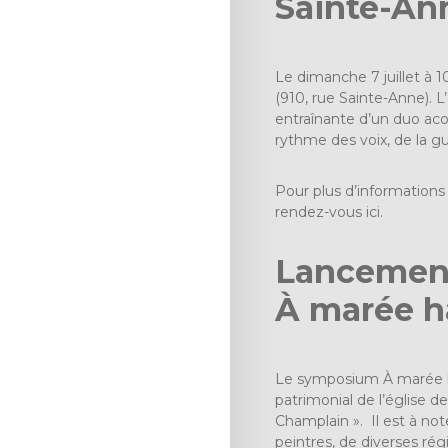
Sainte-An
Le dimanche 7 juillet à 
(910, rue Sainte-Anne). L
entraînante d’un duo aco
rythme des voix, de la gu
Pour plus d’information
rendez-vous
ici
.
Lancement
À marée h
Le symposium À marée hau
patrimonial de l’église d
Champlain ». Il est à not
peintres, de diverses r