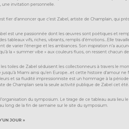
e, une invitation personnelle.
st fier d’annoncer que c’est Zabel, artiste de Champlain, qui pr
bel est une passionnée dont les œuvres sont poétiques et remplies
 des tableaux vifs, riches, vibrants, remplis d’émotions…Elle trava
nt de varier l’énergie et les ambiances. Son inspiration n’a aucun
jusqu’à la « summer vibe » aux couleurs fluos, on ressent chacun de
les toiles de Zabel séduisent les collectionneurs à travers le mo
nie jusqu’à Miami ainsi qu’en Europe…et cette histoire d’amour ne
ouleurs et sa fluidité impressionniste est un hommage à la périod
 de Champlain sera la seule activité publique de Zabel cet été
’organisation du symposium. Le tirage de ce tableau aura lieu le d
 au long de la fin de semaine sur le site du symposium.
D’UN JOUR »