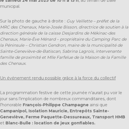
le samedi 24 mai 2025 de 10 h à 15 h
, au terrain de balle
municipal.
Sur la photo de gauche à droite :
Guy Veillette – préfet de la
MRC des Chenaux, Marie-Josée Bisson, directrice de soutien à la
direction générale de la caisse Desjardins de Mékinac-des
Chenaux, Marie-Ève Ménard – propriétaire du Camping Parc de
la Péninsule – Christian Gendron, maire de la municipalité de
Sainte-Geneviève-de-Batiscan, Sabrina Lagrois, intervenante
famille de proximité et Mlle Farfelue de la Maison de la Famille
des Chenaux.
Un événement rendu possible grâce à la force du collectif
La programmation festive de cette journée n’aurait pu voir le
jour sans l’implication de nombreux commanditaires, dont
l’honorable
François-Philippe Champagne
ainsi que
Campanipol, Isolation Mauricie, Entrepôts Sainte-
Geneviève, Ferme Paquette-Dessureaux, Transport HMB
et
Blanc-Bulle : location de jeux gonflables.