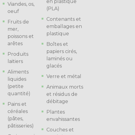
en plastique
Viandes, os,
(PLA)
oeuf
Contenants et
Fruits de
emballages en
mer,
plastique
poissons et
arêtes
Boîtes et
papiers cirés,
Produits
laminés ou
laitiers
glacés
Aliments
Verre et métal
liquides
(petite
Animaux morts
quantité)
et résidus de
débitage
Pains et
céréales
Plantes
(pâtes,
envahissantes
pâtisseries)
Couches et