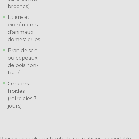
broches)
Litière et
excréments
d’animaux
domestiques
Bran de scie
ou copeaux
de bois non-
traité
Cendres
froides
(refroidies 7
jours)
Pour en savoir plus sur la collecte des matières compostable,