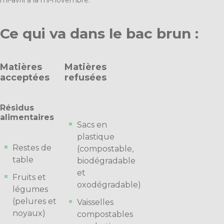
mi-avril à la mi-novembre.
Ce qui va dans le bac brun :
Matières
Matières
acceptées
refusées
Résidus
alimentaires
Sacs en
plastique
Restes de
(compostable,
table
biodégradable
et
Fruits et
oxodégradable)
légumes
(pelures et
Vaisselles
noyaux)
compostables