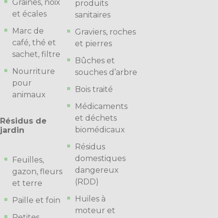
Graines, noix
produits
et écales
sanitaires
Marc de
Graviers, roches
café, thé et
et pierres
sachet, filtre
Bûches et
Nourriture
souches d’arbre
pour
Bois traité
animaux
Médicaments
et déchets
Résidus de
biomédicaux
jardin
Résidus
domestiques
Feuilles,
dangereux
gazon, fleurs
(RDD)
et terre
Huiles à
Paille et foin
moteur et
Petites