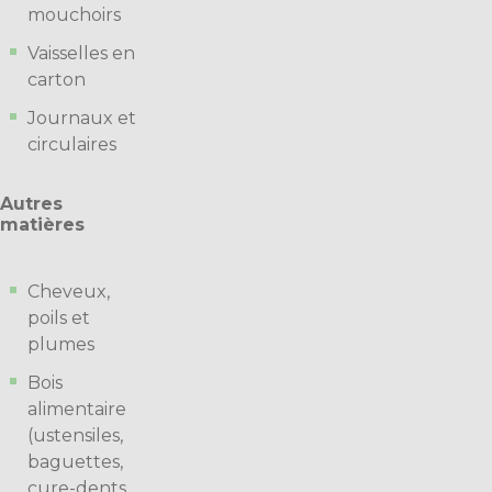
mouchoirs
Vaisselles en
carton
Journaux et
circulaires
Autres
matières
Cheveux,
poils et
plumes
Bois
alimentaire
(ustensiles,
baguettes,
cure-dents,