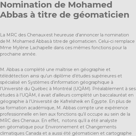
Nomination de Mohamed
Abbas à titre de géomaticien
La MRC des Chenaux est
heureuse d’annoncer la nomination
de M.
Mohamed Abbas
à
titre de
géomaticien
.
Celui-ci remplace
Mme Mylène Lachapelle dans ces mêmes fonctions pour la
prochaine année.
M. Abbas a comp
lété une maîtrise en géographie et
télédétection ainsi qu’un diplôme d’études supérieures et
spécialisé en Systèmes d’information géographique à
l’Université du Québec à Montréal (UQÀM). Préalablement à ses
études à l’UQÀM, il avait d’ailleurs complété un baccalauréat en
géographie à l’Université de
Kafrelsheik
en Égypte.
En plus de
sa formation académique, M. Abbas compte une expérience
professionnelle en lien aux fonctions qu’il occupe au sein de la
M
RC des Chenaux. En effet, notons
qu’il a été analyste
en
géomatique
pour Environnement et Changements
climatiques Canada et a aussi été
géomaticien
et cartographe