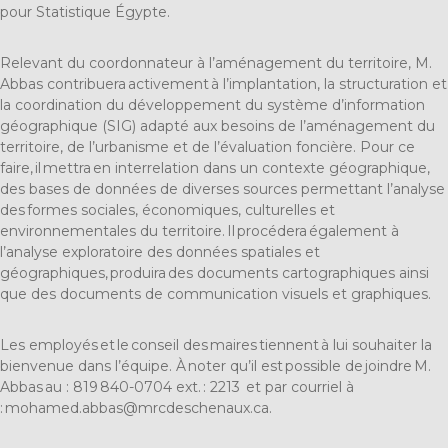
pour Statistique Égypte.
Relevant du coordonnateur à l’aménagement du territoire, M.
Abbas
contribuera activement à l’implantation, la structuration et
la coordination du développement du système d’information
géographique (SIG) adapté aux besoins de l’aménagement du
territoire, de l’urbanisme et de l’évaluation foncière. Pour ce
faire, il mettra en interrelation dans un contexte géographique,
des bases de données de diverses sources permettant l’analyse
des formes sociales, économiques, culturelles et
environnementales du territoire.
Il
procédera également à
l’analyse exploratoire des données spatiales et
géographiques, produira des documents cartographiques ainsi
que des documents de communication visuels et graphiques.
Les employés et le conseil des maires tiennent à lui souhaiter la
bienvenue dans l’équipe. À noter qu’il est possi
ble de joindre M.
Abbas
au : 819 840-0704
ext
. :
2213
et par courriel à
:
mohamed.abbas@mrcdeschenaux.ca
.