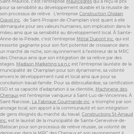
Saint-Maurice, c’est l’entreprise
Mauricèdres
qui a reçu le prix
pour sa sensibilité au développement durable et la réussite de
son processus de relève. L’entreprise
Construction Ghislain
Gravel inc
. de Saint-Prosper-de-Champlain s’est quant à elle
démarquée pour ses valeurs humaines, son implication dans le
milieu ainsi que sa sensibilité au développement local. À Sainte-
Anne-de-la-Pérade, c’est l’entreprise
Métal Dupont inc.
qui est
ressortie gagnante pour son fort potentiel de croissance dans
un marché de niche, son rayonnement à l’extérieur de la MRC
des Chenaux ainsi que son intégration de sa relève par des
stages.
Madison Marketing s.e.n.c
est l’entreprise lauréate de la
municipalité de Champlain pour son dynamisme, sa volonté
envers le développement rural et local ainsi que pour sa
conciliation travail-famille. Pour sa débrouillardise, sa certification
ISO et sa capacité d’adaptation à sa clientèle,
Machinerie des
Chenaux
est l’entreprise vainqueur à Saint-Luc-de-Vincennes. À
Saint-Narcisse,
La Fabrique Gourmande inc
. a triomphé par son
ancrage local, son apport à la communauté et son intégration
de gens éloignés du marché du travail.
Constructions St-Arnaud
inc.
est le lauréat de la municipalité de Sainte-Geneviève-de-
Batiscan pour son processus de relève réussie, sa volonté de
demeurer dans la MRC des Chenaux et son rayonnement à