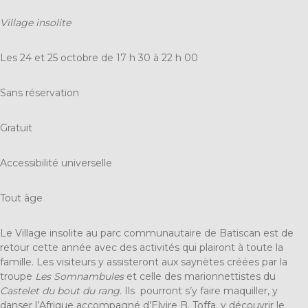
Village insolite
Les 24 et 25 octobre d
e 17 h 30 à 22 h 00
Sans réservation
Gratuit
Accessibilité universelle
Tout âge
Le Village insolite au parc communautaire de Batiscan est de
retour cette année avec des activités qui plairont à toute la
famille. Les visiteurs y assisteront aux saynètes créées par la
troupe
Les
Somnambules
et celle des marionnettistes du
Castelet du bout du rang
. Ils pourront s’y faire maquiller, y
danser l’Afrique accompagné d’Elvire B. Toffa, y découvrir le