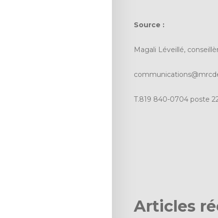
Source :
Magali Léveillé, conseil
communications@mrcde
T.819 840-0704 poste 2
Articles r