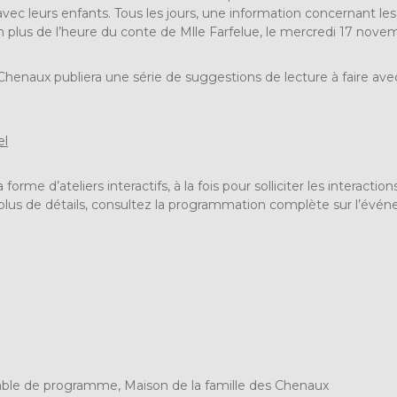
re avec leurs enfants. Tous les jours, une information concernant l
n plus de l’heure du conte de
Mlle Farfelue
, le mercredi 17 nove
Chenaux publiera
une série de suggestions de lecture
à faire ave
el
 forme d’ateliers interactifs, à la fois pour solliciter les intera
ur plus de détails, consultez la programmation complète sur l’é
ble de programme, Maison de la famille des Chenaux