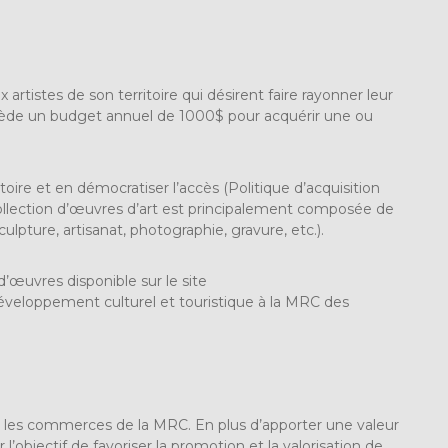
rtistes de son territoire qui désirent faire rayonner leur
possède un budget annuel de 1000$ pour acquérir une ou
itoire et en démocratiser l’accès (Politique d’acquisition
collection d’œuvres d’art est principalement composée de
culpture, artisanat, photographie, gravure, etc.).
’œuvres disponible sur le site
développement culturel et touristique à la MRC des
s les commerces de la MRC. En plus d’apporter une valeur
l’objectif de favoriser la promotion et la valorisation de