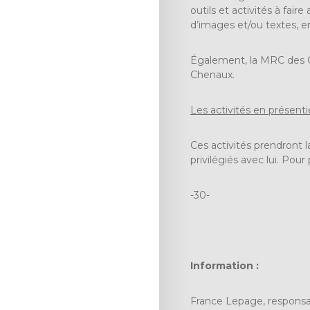
outils et activités à fai
d’images et/ou textes, e
Également, la MRC des 
Chenaux.
Les activités en présenti
Ces activités prendront la
privilégiés avec lui. Po
-30-
Information :
France Lepage, responsa