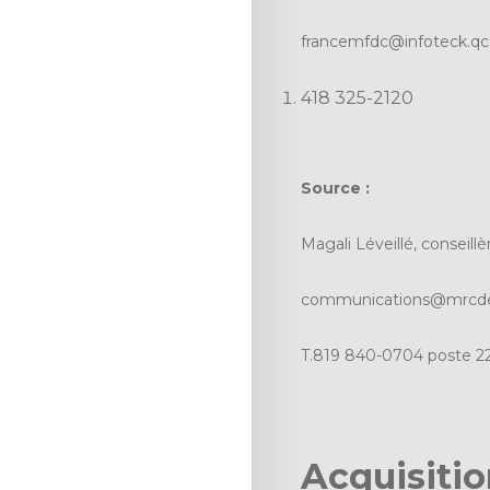
francemfdc@infoteck.qc
418 325-2120
Source :
Magali Léveillé, conseil
communications@mrcde
T.819 840-0704 poste 2
Acquisitio