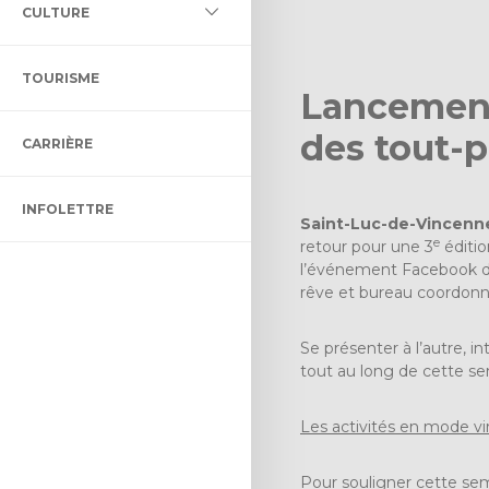
L DES MILIEUX HUMIDES ET
CULTURE
LLECTIF ET ADAPTÉ
LTURELLE
ÉNAGEMENT ET DE
TOURISME
ON BIBLIO DES CHENAUX
ENT
Lancement
des tout-
CARRIÈRE
 CONTRÔLE INTÉRIMAIRE
CTACLE DENIS-DUPONT
INFOLETTRE
ULTUREL
Saint-Luc-de-Vincenne
e
retour pour une 3
éditio
l’événement Facebook
d
rêve
et bureau coordonnat
Se présenter à l’autre, i
tout au long de cette s
Les activités en mode vi
Pour souligner cette sem