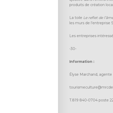
produits de création local
La toile
Le reflet de l’âm
les murs de l’entreprise
Les entreprises intéress
-30-
Information :
Élyse Marchand, agente 
tourismeculture@mrcde
T.819 840-0704 poste 2