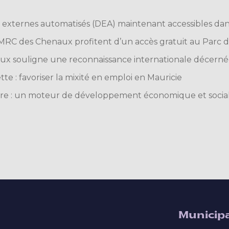
s externes automatisés (DEA) maintenant accessibles da
 MRC des Chenaux profitent d’un accès gratuit au Parc de
x souligne une reconnaissance internationale décernée
tte : favoriser la mixité en emploi en Mauricie
lture : un moteur de développement économique et socia
Municipa