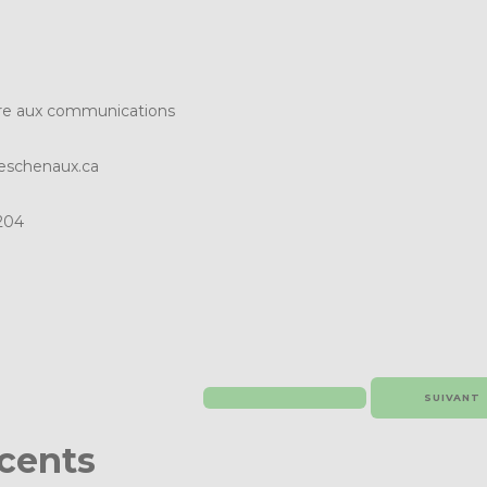
lère aux communications
schenaux.ca
204
SUIVANT
écents