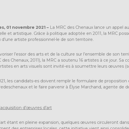
s, 01 novembre 2021 –
La MRC des Chenaux lance un appel aux a
urelle et artistique. Grâce à politique adoptée en 2011, la MRC 
d’une artiste professionnel-le de son territoire.
oriser l’essor des arts et de la culture sur l’ensemble de son terr
 des Chenaux, 2011), la MRC a soutenu 16 artistes à ce jour. Sa 
artistes en arts visuels sont invité-es à soumettre leurs œuvres (s
, les candidats-es doivent remplir le formulaire de proposition d
uredeschenaux
et le faire parvenir à Élyse Marchand, agente de 
d’acquisition d’œuvres d’art
’art étant en pleine expansion, quelques œuvres circuleront dan
nt des entreprises locales, cette initiative vient ainsi consolider 