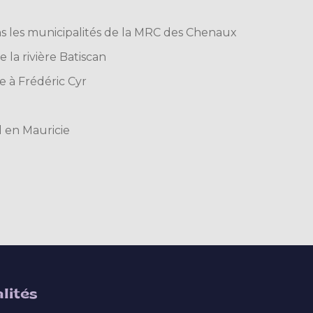
ns les municipalités de la MRC des Chenaux
 la rivière Batiscan
 à Frédéric Cyr
l en Mauricie
lités