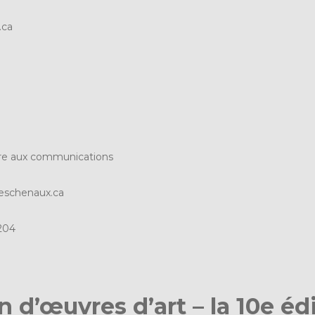
.ca
lère aux communications
schenaux.ca
204
n d’œuvres d’art – la 10e éd